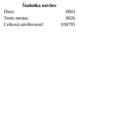
Štatistika návštev
Dnes:
0003
Tento mesiac:
0026
Celková návštevnosť:
030795